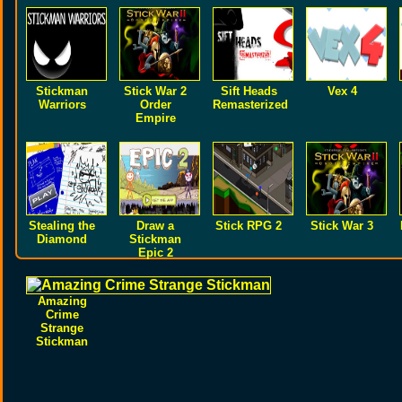
Stickman
Stick War 2
Sift Heads
Vex 4
Warriors
Order
Remasterized
Empire
Stealing the
Draw a
Stick RPG 2
Stick War 3
Diamond
Stickman
Epic 2
Amazing
Crime
Strange
Stickman