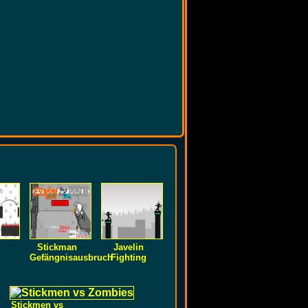
Stickman
Javelin
Gefängnisausbruch
Fighting
Stickmen vs