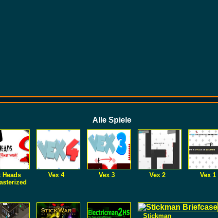
Alle Spiele
t Heads
Vex 4
Vex 3
Vex 2
Vex 1
sterized
Stickman