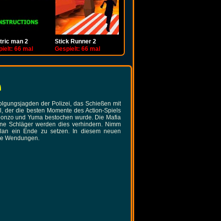
tric man 2
k Runner 2
Vex 4
Draw a Stickman Epic 2
Stick War 3
Sift Heads World: Act 7 Ultimatum
Fancy Pants 5
ielt: 66 mal
ielt: 66 mal
Gespielt: 66 mal
Gespielt: 66 mal
Gespielt: 66 mal
Gespielt: 66 mal
Gespielt: 66 mal
m
folgungsjagden der Polizei, das Schießen mit
il, der die besten Momente des Action-Spiels
 Alonzo und Yuma bestochen wurde. Die Mafia
ine Schläger werden dies verhindern. Nimm
Plan ein Ende zu setzen. In diesem neuen
ete Wendungen.