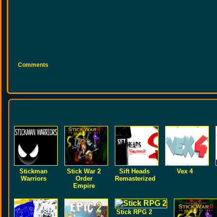
Comments
Stickman
Stick War 2
Sift Heads
Vex 4
Warriors
Order
Remasterized
Empire
Stick RPG 2