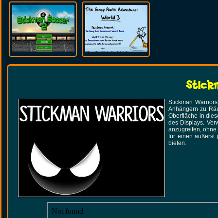
Stic
Stickman Warriors
Anhängern zu Rä
Oberfläche in die
des Displays. Ver
anzugreifen, ohne
für einen äußerst
bieten.