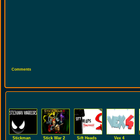
Comments
Stickman
Stick War 2
Sift Heads
Vex 4