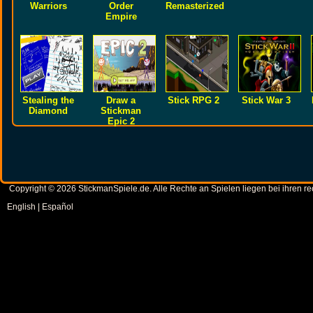
Warriors
Order
Remasterized
Empire
Stealing the
Draw a
Stick RPG 2
Stick War 3
Diamond
Stickman
Epic 2
Copyright © 2026 StickmanSpiele.de. Alle Rechte an Spielen liegen bei ihren 
English
|
Español