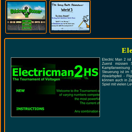
El
Electric Man 2 is
Zuerst müssen 
Kampfanweisung u
Steuerung ist im 
Abwärtspfeil - F
können auch in Zei
Spiel mit vielen L