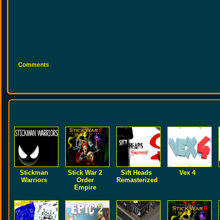
Comments
Stickman
Stick War 2
Sift Heads
Vex 4
Warriors
Order
Remasterized
Empire